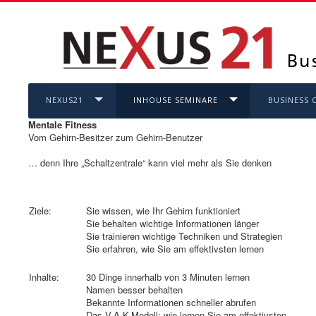
NEXUS21
INHOUSE SEMINARE
BUSINESS 
Mentale Fitness
Vom Gehirn-Besitzer zum Gehirn-Benutzer
… denn Ihre „Schaltzentrale“ kann viel mehr als Sie denken
Ziele:
Sie wissen, wie Ihr Gehirn funktioniert
Sie behalten wichtige Informationen länger
Sie trainieren wichtige Techniken und Strategien
Sie erfahren, wie Sie am effektivsten lernen
Inhalte:
30 Dinge innerhalb von 3 Minuten lernen
Namen besser behalten
Bekannte Informationen schneller abrufen
Das V-A-K-Modell: wie lernen Sie am effektivsten